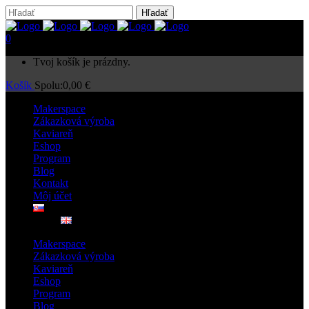
0
Tvoj košík je prázdny.
Košík
Spolu:
0,00
€
Makerspace
Zákazková výroba
Kaviareň
Eshop
Program
Blog
Kontakt
Môj účet
Makerspace
Zákazková výroba
Kaviareň
Eshop
Program
Blog