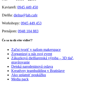
Kaviareň:
0945 449 450
Dielňa:
dielna@lab.cafe
Workshopy:
0945 449 453
Prenájom:
0948 104 883
Čo sa tu dá ešte vidieť?
Začni tvoriť v našom makerspace
Zorganizuj u nás svoj event
Zákazková dielňarenská výroba – 3D tlač,
gravírovanie
Detská narodeninová oslava
Kreatívny teambuilding v Bratislave
Ako uplatniť poukážku
Media pack
PARTNERI