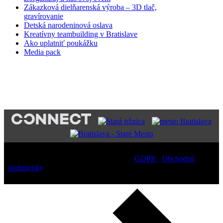
Zákazková dielňarenská výroba – 3D tlač,
gravírovanie
Detská narodeninová oslava
Kreatívny teambuilding v Bratislave
Ako uplatniť poukážku
Media pack
PARTNERI
Copyright
2026 – All Rights Reserved |
GDPR
|
Obchodné
podmienky