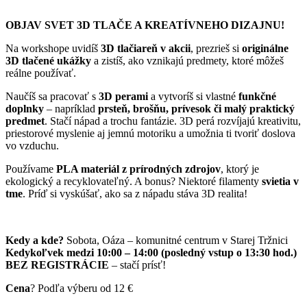
OBJAV SVET 3D TLAČE A KREATÍVNEHO DIZAJNU!
Na workshope uvidíš
3D tlačiareň v akcii
, prezrieš si
originálne
3D tlačené ukážky
a zistíš, ako vznikajú predmety, ktoré môžeš
reálne používať.
Naučíš sa pracovať s
3D perami
a vytvoríš si vlastné
funkčné
doplnky
– napríklad
prsteň, brošňu, prívesok či malý praktický
predmet
. Stačí nápad a trochu fantázie. 3D perá rozvíjajú kreativitu,
priestorové myslenie aj jemnú motoriku a umožnia ti tvoriť doslova
vo vzduchu.
Používame
PLA materiál z prírodných zdrojov
, ktorý je
ekologický a recyklovateľný. A bonus? Niektoré filamenty
svietia v
tme
. Príď si vyskúšať, ako sa z nápadu stáva 3D realita!
Kedy a kde?
Sobota, Oáza – komunitné centrum v Starej Tržnici
Kedykoľvek medzi 10:00 – 14:00 (posledný vstup o 13:30 hod.)
BEZ REGISTRÁCIE
– stačí prísť!
Cena
? Podľa výberu od 12 €