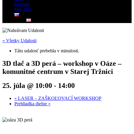
Kontakt
Môj účet
« Všetky Udalosti
Táto udalosť prebehla v minulosti.
3D tlač a 3D perá – workshop v Oáze –
komunitné centrum v Starej Tržnici
25. júla @ 10:00
-
14:00
«
LASER – ZAŠKOĽOVACÍ WORKSHOP
Prehliadka dielne
»