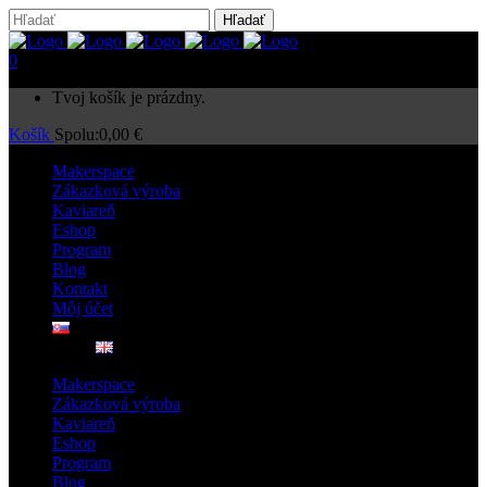
0
Tvoj košík je prázdny.
Košík
Spolu:
0,00
€
Makerspace
Zákazková výroba
Kaviareň
Eshop
Program
Blog
Kontakt
Môj účet
Makerspace
Zákazková výroba
Kaviareň
Eshop
Program
Blog