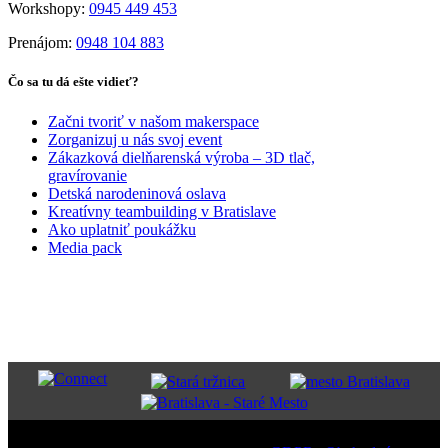
Workshopy:
0945 449 453
Prenájom:
0948 104 883
Čo sa tu dá ešte vidieť?
Začni tvoriť v našom makerspace
Zorganizuj u nás svoj event
Zákazková dielňarenská výroba – 3D tlač,
gravírovanie
Detská narodeninová oslava
Kreatívny teambuilding v Bratislave
Ako uplatniť poukážku
Media pack
PARTNERI