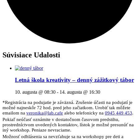
Súvisiace Udalosti
Letná škola kreativity – denný zážitkový tábor
10. augusta @ 08:30
-
14. augusta @ 16:30
*Registrácia na podujatie je záväzná. Zrušenie účasti na podujatí je
možné najneskôr 72 hod. pred jeho začiatkom. Urobiť tak môžete
emailom na
veronika@lab.cafe
alebo telefonicky na
0945 449 453
.
Pokiaľ neúčasť oznámite v dostatočnom časovom predstihu,
prostredníctvom uvedených kontaktov, lístok je možné presunúť na
iný workshop. Peniaze nevraciame.
Možnosť odhlásenia sa nevzťahuje sa na workshopy pre deti a