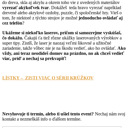
do dreva, skla aj akrylu a okrem toho vie z uvedených materiálov
vyrezať akýkoľvek tvar
.
Dokážeš teda hravo vyrezať napríklad
drevené alebo akrylové ozdoby, puzzle, či spoločenské hry.
Vieš o
tom, že niektoré z týchto strojov je možné
jednoducho ovládať aj
cez telefón
?
Ukážeme si niekoľko laserov, pričom si samozrejme vyskúšaš,
čo dokážu.
Čakajú ťa tiež rôzne ukážky laserovaných výrobkov a
super tipy. Zistíš, že laser je naozaj veľmi šikovné a užitočné
zariadenie, takže vôbec nie je na škodu vedieť, ako ho ovládať.
Ako
vždy, ani teraz neodídeš domov na prázdno, no ak chceš vedieť
viac, príď a nechaj sa prekvapiť!
LÍSTKY – ZISTI VIAC O SÉRII KRÚŽKOV
Kúpiť lístky
Chcem vlastné podujatie na mieru
Nevyhovuje ti termín, alebo ti ušiel tento event?
Nechaj nám svoj
kontakt a nezmeškáš info o ďalšom termíne.