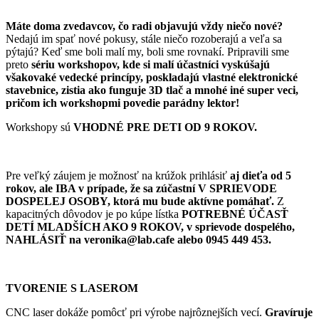
Máte doma zvedavcov, čo radi objavujú vždy niečo nové?
Nedajú im spať nové pokusy, stále niečo rozoberajú a veľa sa
pýtajú? Keď sme boli malí my, boli sme rovnakí. Pripravili sme
preto
sériu workshopov, kde si malí účastníci vyskúšajú
všakovaké vedecké princípy, poskladajú vlastné elektronické
stavebnice, zistia ako funguje 3D tlač a mnohé iné super veci
,
pričom ich w
orkshopmi povedie parádny lektor!
Workshopy sú
VHODNÉ PRE DETI
OD 9 ROKOV.
Pre veľký záujem je možnosť na krúžok prihlásiť
aj dieťa od 5
rokov, ale IBA v prípade, že sa zúčastní V SPRIEVODE
DOSPELEJ OSOBY, ktorá mu bude aktívne pomáhať.
Z
kapacitných dôvodov je po kúpe lístka
POTREBNÉ ÚČASŤ
DETÍ MLADŠÍCH AKO 9 ROKOV, v sprievode dospelého,
NAHLÁSIŤ na
veronika@lab.cafe
alebo
0945 449 453
.
TVORENIE S LASEROM
CNC laser dokáže pomôcť pri výrobe najrôznejších vecí.
Gravíruje