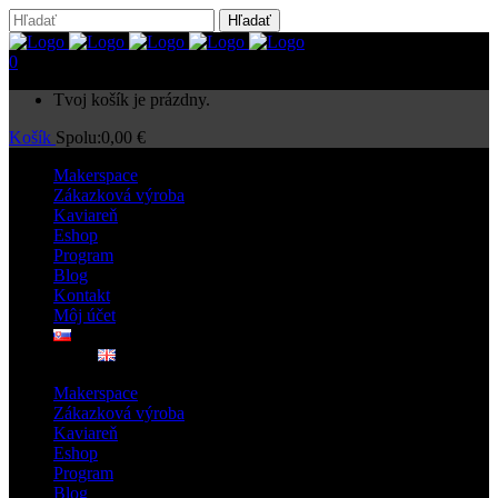
0
Tvoj košík je prázdny.
Košík
Spolu:
0,00
€
Makerspace
Zákazková výroba
Kaviareň
Eshop
Program
Blog
Kontakt
Môj účet
Makerspace
Zákazková výroba
Kaviareň
Eshop
Program
Blog