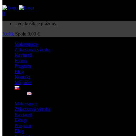
0
Tvoj košík je prázdny.
Košík
Spolu:
0,00
€
Makerspace
Zákazková výroba
Kaviareň
Eshop
Program
Blog
Kontakt
Môj účet
Makerspace
Zákazková výroba
Kaviareň
Eshop
Program
Blog