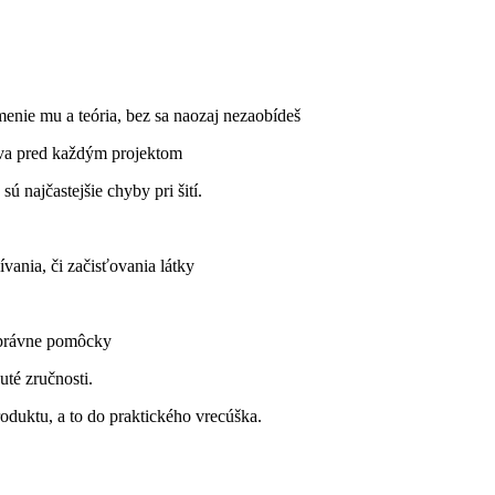
menie mu a teória, bez sa naozaj nezaobídeš
rava pred každým projektom
ú najčastejšie chyby pri šití.
ívania, či začisťovania látky
 správne pomôcky
té zručnosti.
oduktu, a to do praktického vrecúška.