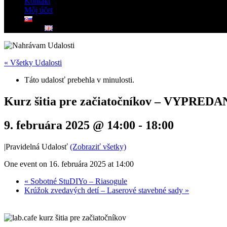
Kontakt
Môj účet
« Všetky Udalosti
Táto udalosť prebehla v minulosti.
Kurz šitia pre začiatočníkov – VYPRED
9. februára 2025 @ 14:00
-
18:00
|
Pravidelná Udalosť
(Zobraziť všetky)
One event on 16. februára 2025 at 14:00
«
Sobotné StuDIYo – Riasogule
Krúžok zvedavých detí – Laserové stavebné sady
»