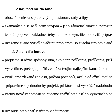
Ahoj, poďme do toho!
– oboznámenie sa s pracovným priestorom, rady a tipy
– skamarátenie sa so šijacím strojom – jeho základné funkcie, porozu
– tenkrát poprvé – základné stehy, ich rôzne využitie a dôležitá príp
– ukážeme si ako vyriešiť väčšinu problémov so šijacím strojom a aké s
Za chvíľu hotovo!
– prejdeme si rôzne spôsoby šitia, ako napr. zošívania, prešívania, priš
– vysvetlíme, prečo je pri šití žehlička tvojim najlepším kamarátom
– využijeme získané znalosti, pričom pochopíš, aké je dôležité, mať
– pripravíme si jednoduchý projekt, pri ktorom si vyskúšaš nadobudnu
– všetky nové vedomosti sa budeme snažiť preniesť do výsledného pr
Kurz bude prebiehať v týchto v dátumoch: