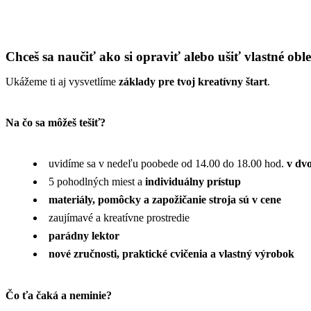
Chceš sa naučiť ako si opraviť alebo ušiť vlastné obleče
Ukážeme ti aj vysvetlíme
základy pre tvoj kreatívny štart
.
Na čo sa môžeš tešiť?
uvidíme sa v nedeľu poobede od 14.00 do 18.00 hod.
v dv
5 pohodlných miest a
individuálny prístup
materiály, pomôcky a zapožičanie stroja sú v cene
zaujímavé a kreatívne prostredie
parádny lektor
nové zručnosti, praktické cvičenia a vlastný výrobok
Čo ťa čaká a neminie?