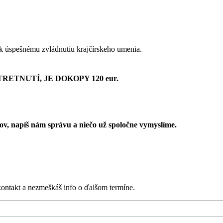
y k úspešnému zvládnutiu krajčírskeho umenia.
ETNUTÍ, JE DOKOPY 120 eur.
ov, napíš nám správu a niečo už spoločne vymyslíme.
Kúpiť lístky
Chcem vlastné podujatie na mieru
ontakt a nezmeškáš info o ďalšom termíne.