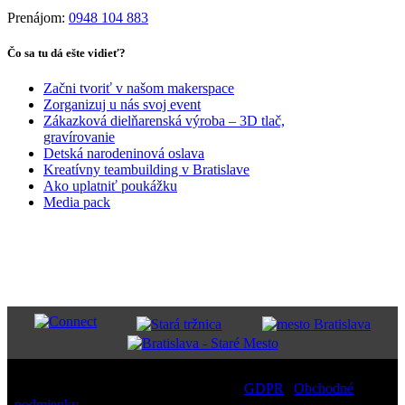
Prenájom:
0948 104 883
Čo sa tu dá ešte vidieť?
Začni tvoriť v našom makerspace
Zorganizuj u nás svoj event
Zákazková dielňarenská výroba – 3D tlač,
gravírovanie
Detská narodeninová oslava
Kreatívny teambuilding v Bratislave
Ako uplatniť poukážku
Media pack
PARTNERI
Copyright
2026 – All Rights Reserved |
GDPR
|
Obchodné
podmienky