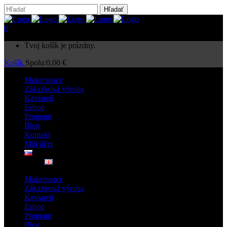
0
Tvoj košík je prázdny.
Košík
Spolu:
0,00
€
Makerspace
Zákazková výroba
Kaviareň
Eshop
Program
Blog
Kontakt
Môj účet
Makerspace
Zákazková výroba
Kaviareň
Eshop
Program
Blog