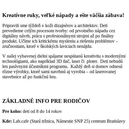
Kreatívne ruky, veľké nápady a ešte väčšia zábava!
Pripravili sme týždeň v koži dizajnérov a architektov. Deti
prevedieme celým procesom tvorby: od prvotného nápadu cez
digitálny návrh, prácu s profesionálnymi strojmi až po finálny
produkt. Učíme ich kritickému mysleniu a riešeniu problémov –
zručnostiam, ktoré v školských laviciach nenájdu.
V našej vybavenej dielni spájame nespútanú kreativitu s modernými
technológiami, ako napríklad 3D tlač, laser či ploter. Deti nebudú
len pasívnymi účastníkmi programu. Každý deň si domov odnesú
rôzne výrobky, ktoré sami navrhnú aj vyrobia – od laserovanej
stavebnice až po funkčnú hru.
ZÁKLADNÉ INFO PRE RODIČOV
Pre koho:
deti od 8 do 14 rokov
Kde:
Lab.cafe (Stará tržnica, Námestie SNP 25) centrum Bratislavy