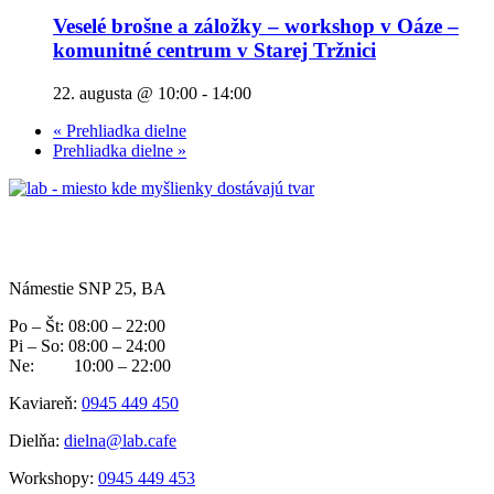
Veselé brošne a záložky – workshop v Oáze –
komunitné centrum v Starej Tržnici
22. augusta @ 10:00
-
14:00
«
Prehliadka dielne
Prehliadka dielne
»
Námestie SNP 25, BA
Po – Št: 08:00 – 22:00
Pi – So: 08:00 – 24:00
Ne: 10:00 – 22:00
Kaviareň:
0945 449 450
Dielňa:
dielna@lab.cafe
Workshopy:
0945 449 453