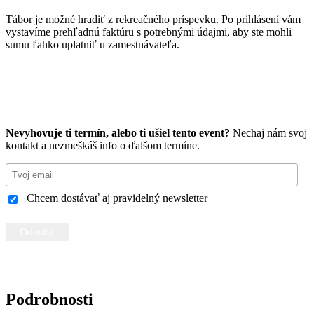
Tábor je možné hradiť z rekreačného príspevku. Po prihlásení vám
vystavíme prehľadnú faktúru s potrebnými údajmi, aby ste mohli
sumu ľahko uplatniť u zamestnávateľa.
Kúpiť lístky
Chcem vlastné podujatie na mieru
Nevyhovuje ti termín, alebo ti ušiel tento event?
Nechaj nám svoj
kontakt a nezmeškáš info o ďalšom termíne.
Chcem dostávať aj pravidelný newsletter
Podrobnosti