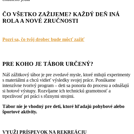
ČO VŠETKO ZAŽIJEME? KAŽDÝ DEŇ INÁ
ROLA A NOVÉ ZRUČNOSTI
Pozri sa, čo tvôj drobec bude môcť zažiť
PRE KOHO JE TÁBOR URČENÝ?
Náš zážitkový tábor je pre zvedavé mysle, ktoré milujú experimenty
s materiálmi a chcú vidieť výsledky svojej práce. Ponúkame
intenzívne tvorivý program – deti sa ponoria do procesu a odnášajú
si hotové výstupy. Rozvíjame ich technickú gramotnosť a
trpezlivosť pri práci s rôznymi strojmi.
Tábor nie je vhodný pre deti, ktoré hľadajú pohybové alebo
športové aktivity.
VYUŽI PRÍSPEVOK NA REKREÁCIU