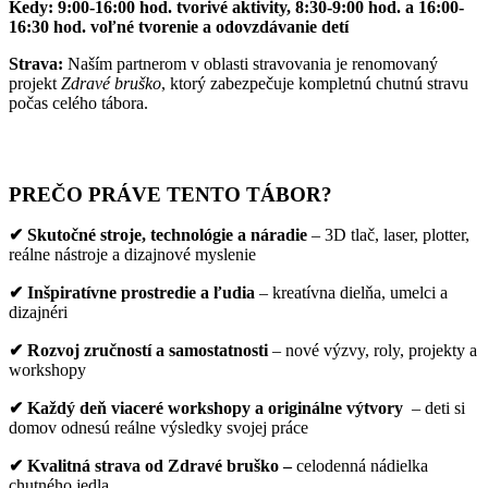
Kedy: 9:00-16:00 hod. tvorivé aktivity, 8:30-9:00 hod. a 16:00-
16:30 hod. voľné tvorenie a odovzdávanie detí
Strava:
Naším partnerom v oblasti stravovania je renomovaný
projekt
Zdravé bruško
, ktorý zabezpečuje kompletnú chutnú stravu
počas celého tábora.
PREČO PRÁVE TENTO TÁBOR?
✔ Skutočné stroje, technológie a náradie
– 3D tlač, laser, plotter,
reálne nástroje a dizajnové myslenie
✔ Inšpiratívne prostredie a ľudia
– kreatívna dielňa, umelci a
dizajnéri
✔ Rozvoj zručností a samostatnosti
– nové výzvy, roly, projekty a
workshopy
✔ Každý deň
viaceré workshopy
a
o
riginálne výtvory
– deti si
domov odnesú reálne výsledky svojej práce
✔ Kvalitná strava od Zdravé bruško –
celodenná nádielka
chutného jedla