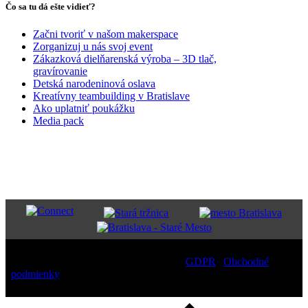
Čo sa tu dá ešte vidieť?
Začni tvoriť v našom makerspace
Zorganizuj u nás svoj event
Zákazková dielňarenská výroba – 3D tlač,
gravírovanie
Detská narodeninová oslava
Kreatívny teambuilding v Bratislave
Ako uplatniť poukážku
Media pack
PARTNERI
Copyright
2026 – All Rights Reserved |
GDPR
|
Obchodné
podmienky