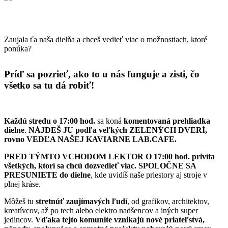
Zaujala ťa naša dielňa a chceš vedieť viac o možnostiach, ktoré
ponúka?
Príď sa pozrieť, ako to u nás funguje a zisti, čo
všetko sa tu dá robiť!
Každú stredu o 17:00 hod.
sa koná
komentovaná prehliadka
dielne
.
NÁJDEŠ JU podľa veľkých ZELENÝCH DVERÍ,
rovno VEDĽA NAŠEJ KAVIARNE LAB.CAFE
.
PRED TÝMTO VCHODOM LEKTOR O 17:00 hod. privíta
všetkých, ktorí sa chcú dozvedieť viac. SPOLOČNE SA
PRESUNIETE do dielne
, kde uvidíš naše priestory aj stroje v
plnej kráse.
Môžeš tu
stretnúť zaujímavých ľudí
, od grafikov, architektov,
kreatívcov, až po tech alebo elektro nadšencov a iných super
jedincov.
Vďaka tejto komunite vznikajú nové priateľstvá,