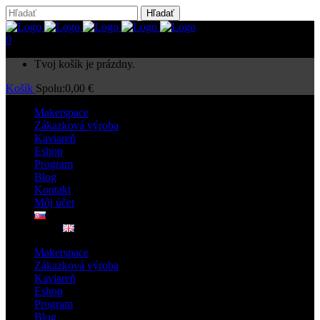
0
Tvoj košík je prázdny.
Košík
Spolu:
0,00
€
Makerspace
Zákazková výroba
Kaviareň
Eshop
Program
Blog
Kontakt
Môj účet
Makerspace
Zákazková výroba
Kaviareň
Eshop
Program
Blog