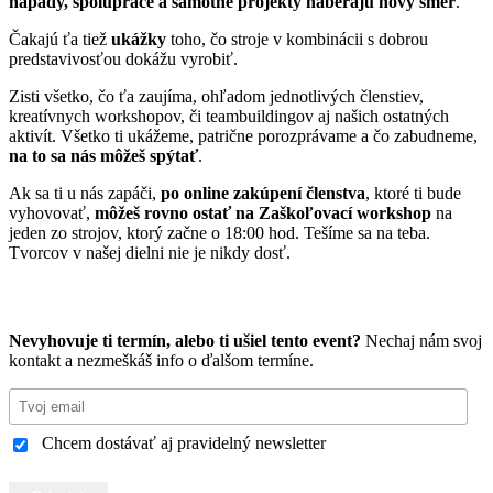
nápady, spolupráce a samotné projekty naberajú nový smer
.
Čakajú ťa tiež
ukážky
toho, čo stroje v kombinácii s dobrou
predstavivosťou dokážu vyrobiť.
Zisti všetko, čo ťa zaujíma, ohľadom jednotlivých členstiev,
kreatívnych workshopov, či teambuildingov aj našich ostatných
aktivít. Všetko ti ukážeme, patrične porozprávame a čo zabudneme,
na to sa nás môžeš spýtať
.
Ak sa ti u nás zapáči,
po online zakúpení členstva
, ktoré ti bude
vyhovovať,
môžeš rovno ostať na Zaškoľovací workshop
na
jeden zo strojov, ktorý začne o 18:00 hod. Tešíme sa na teba.
Tvorcov v našej dielni nie je nikdy dosť.
Chcem vlastné podujatie na mieru
Nevyhovuje ti termín, alebo ti ušiel tento event?
Nechaj nám svoj
kontakt a nezmeškáš info o ďalšom termíne.
Chcem dostávať aj pravidelný newsletter