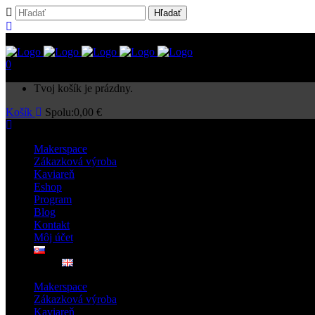
0
Tvoj košík je prázdny.
Košík
Spolu:
0,00
€
Makerspace
Zákazková výroba
Kaviareň
Eshop
Program
Blog
Kontakt
Môj účet
Makerspace
Zákazková výroba
Kaviareň