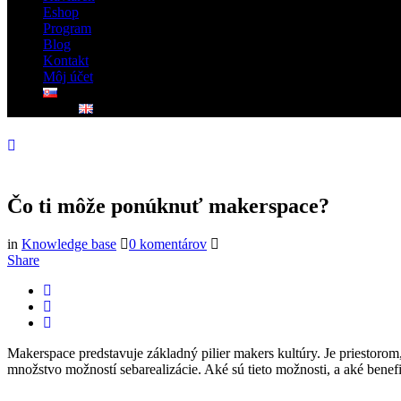
Eshop
Program
Blog
Kontakt
Môj účet
Čo ti môže ponúknuť makerspace?
in
Knowledge base
0 komentárov
Share
Makerspace predstavuje základný pilier makers kultúry. Je priestorom,
množstvo možností sebarealizácie. Aké sú tieto možnosti, a aké benef