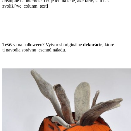
dostupné na internete. Už je len na tebe, aké farby si u nás
zvolíš.[/vc_column_text]
Tešíš sa na halloween? Vytvor si originálne
dekorácie
, ktoré
ti navodia správnu jesennú náladu.