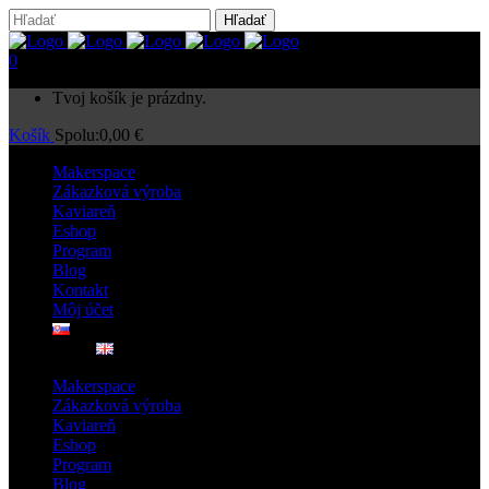
0
Tvoj košík je prázdny.
Košík
Spolu:
0,00
€
Makerspace
Zákazková výroba
Kaviareň
Eshop
Program
Blog
Kontakt
Môj účet
Makerspace
Zákazková výroba
Kaviareň
Eshop
Program
Blog