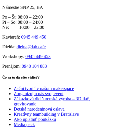
Námestie SNP 25, BA
Po – Št: 08:00 – 22:00
Pi – So: 08:00 – 24:00
Ne: 10:00 – 22:00
Kaviareň:
0945 449 450
Dielňa:
dielna@lab.cafe
Workshopy:
0945 449 453
Prenájom:
0948 104 883
Čo sa tu dá ešte vidieť?
Začni tvoriť v našom makerspace
Zorganizuj u nás svoj event
Zákazková dielňarenská výroba – 3D tlač,
gravírovanie
Detská narodeninová oslava
Kreatívny teambuilding v Bratislave
Ako uplatniť poukážku
Media pack