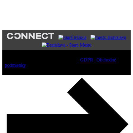
PARTNERI
Copyright
2026 – All Rights Reserved |
GDPR
|
Obchodné
podmienky