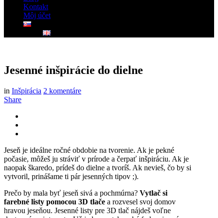
Kontakt
Môj účet
Jesenné inšpirácie do dielne
in
Inšpirácia
2 komentáre
Share
Jeseň je ideálne ročné obdobie na tvorenie. Ak je pekné
počasie, môžeš ju stráviť v prírode a čerpať inšpiráciu. Ak je
naopak škaredo, prídeš do dielne a tvoríš. Ak nevieš, čo by si
vytvoril, prinášame ti pár jesenných tipov ;).
Prečo by mala byť jeseň sivá a pochmúrna?
Vytlač si
farebné listy pomocou 3D tlače
a rozvesel svoj domov
hravou jeseňou. Jesenné listy pre 3D tlač nájdeš voľne