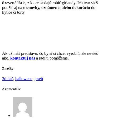
drevené lístie
, z ktoré sa dajú robiť girlandy. Ich tvar vieš
použiť aj na
menovky, oznámenia alebo dekoráciu
do
kytice či torty.
Ak už máš predstavu, čo by si si chcel vyrobiť, ale nevieš
ako,
kontaktuj nás
a radi ti pomôžeme.
Značky:
3d tlač
,
halloween
,
jeseň
2 komentáre