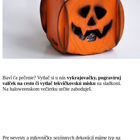
Baví ťa pečenie? Vytlač si u nás
vykrajovačky, pogravíruj
valček
na cesto či vytlač tekvičkovskú misku
na sladkosti.
Na haloweenskom večierku určite zaboduješ.
Pre nevesty a milovníčky sezónnych dekorácií máme typ na