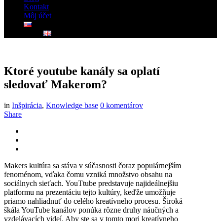
Kontakt
Môj účet
Ktoré youtube kanály sa oplatí
sledovať Makerom?
in
Inšpirácia
,
Knowledge base
0 komentárov
Share
Makers kultúra sa stáva v súčasnosti čoraz populárnejším
fenoménom, vďaka čomu vzniká množstvo obsahu na
sociálnych sieťach. YouTtube predstavuje najideálnejšiu
platformu na prezentáciu tejto kultúry, keďže umožňuje
priamo nahliadnuť do celého kreatívneho procesu. Široká
škála YouTube kanálov ponúka rôzne druhy náučných a
vzdelávacích videí. Aby ste sa v tomto mori kreatívneho