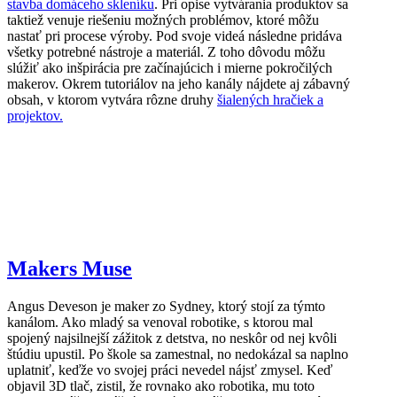
stavba domáceho skleníku
. Pri opise vytvárania produktov sa
taktiež venuje riešeniu možných problémov, ktoré môžu
nastať pri procese výroby. Pod svoje videá následne pridáva
všetky potrebné nástroje a materiál. Z toho dôvodu môžu
slúžiť ako inšpirácia pre začínajúcich i mierne pokročilých
makerov. Okrem tutoriálov na jeho kanály nájdete aj zábavný
obsah, v ktorom vytvára rôzne druhy
šialených hračiek a
projektov.
Makers Muse
Angus Deveson je maker zo Sydney, ktorý stojí za týmto
kanálom. Ako mladý sa venoval robotike, s ktorou mal
spojený najsilnejší zážitok z detstva, no neskôr od nej kvôli
štúdiu upustil. Po škole sa zamestnal, no nedokázal sa naplno
uplatniť, keďže vo svojej práci nevedel nájsť zmysel. Keď
objavil 3D tlač, zistil, že rovnako ako robotika, mu toto