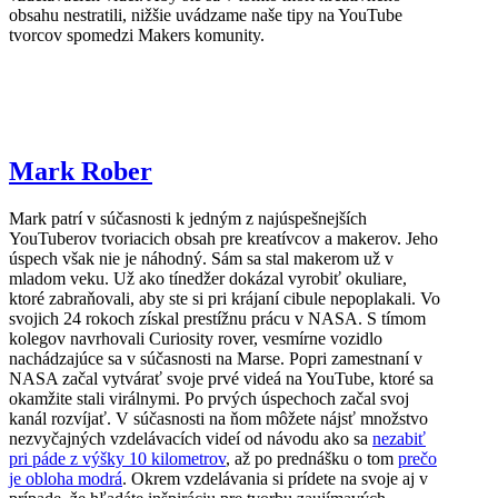
obsahu nestratili, nižšie uvádzame naše tipy na YouTube
tvorcov spomedzi Makers komunity.
Mark Rober
Mark patrí v súčasnosti k jedným z najúspešnejších
YouTuberov tvoriacich obsah pre kreatívcov a makerov. Jeho
úspech však nie je náhodný. Sám sa stal makerom už v
mladom veku. Už ako tínedžer dokázal vyrobiť okuliare,
ktoré zabraňovali, aby ste si pri krájaní cibule nepoplakali. Vo
svojich 24 rokoch získal prestížnu prácu v NASA. S tímom
kolegov navrhovali Curiosity rover, vesmírne vozidlo
nachádzajúce sa v súčasnosti na Marse. Popri zamestnaní v
NASA začal vytvárať svoje prvé videá na YouTube, ktoré sa
okamžite stali virálnymi. Po prvých úspechoch začal svoj
kanál rozvíjať. V súčasnosti na ňom môžete nájsť množstvo
nezvyčajných vzdelávacích videí od návodu ako sa
nezabiť
pri páde z výšky 10 kilometrov
, až po prednášku o tom
prečo
je obloha modrá
. Okrem vzdelávania si prídete na svoje aj v