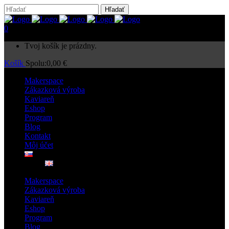
0
Tvoj košík je prázdny.
Košík
Spolu:
0,00
€
Makerspace
Zákazková výroba
Kaviareň
Eshop
Program
Blog
Kontakt
Môj účet
Makerspace
Zákazková výroba
Kaviareň
Eshop
Program
Blog