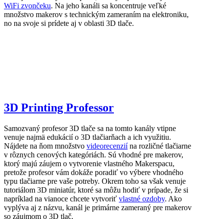
WiFi zvončeku
. Na jeho kanáli sa koncentruje veľké
množstvo makerov s technickým zameraním na elektroniku,
no na svoje si prídete aj v oblasti 3D tlače.
3D Printing Professor
Samozvaný profesor 3D tlače sa na tomto kanály vtipne
venuje najmä edukácií o 3D tlačiarňach a ich využitiu.
Nájdete na ňom množstvo
videorecenzií
na rozličné tlačiarne
v rôznych cenových kategóriách. Sú vhodné pre makerov,
ktorý majú záujem o vytvorenie vlastného Makerspacu,
pretože profesor vám dokáže poradiť vo výbere vhodného
typu tlačiarne pre vaše potreby. Okrem toho sa však venuje
tutoriálom 3D miniatúr, ktoré sa môžu hodiť v prípade, že si
napríklad na vianoce chcete vytvoriť
vlastné ozdoby
. Ako
vyplýva aj z názvu, kanál je primárne zameraný pre makerov
so záujmom o 3D tlač.