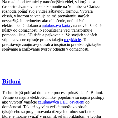
Na rozdiel od technicky náročnejších videí, s ktorými sa
často stretávame v makers komunite na Youtube sa Clarissa
rozhodla poňať svoje videá zábavnou formou. Vytvára
obsah, v ktorom sa venuje najmä pretváraniu starých
nevyužitých predmetov ako oblečenie, nefunkčná
elektronika, či dokonca
autobusová karta
, na nové užitočné
kúsky do domácnosti. Nepoužiteľné veci transformuje
pomocou šitia, 3D tlače a pajkovania. Vo svojich videách
vtipne a vecne opisuje proces takejto
recyklácie
. To
predstavuje zaujímavý obsah a inšpiráciu pre ekologickejšie
správanie a znižovanie tvorby odpadu v domácnosti.
Bitluni
Technickejší pohľad do maker procesu prináša kanál Bitluni.
Venuje sa najmä elektrotechnike, populárne sú najmä postupy
ako vytvoriť variácie
zaujímavých LED osvetlení
do
domácnosti. Taktiež vytvára veľké množstvo obsahu
týkajúceho sa programovania rôznych druhov súčiastok,
ktoré je možné využiť v praxi, skvelým príkladom je tvorba