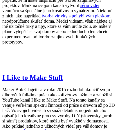
prípade, že hľadáte inšpiráciu pre tvorbu zaujímavých
projektov. Mark na svojom kanáli vytvoril
sériu videí
venujúcu sa špeciálne jeho kreatívnym vynálezom. Niektoré
z nich, ako napríklad
tvorba vírivky s pohyblivým pieskom
,
neodporúčame skúšať doma. Medzi videami však nájdete aj
iné užitočné triky a tipy, ktoré sa vám určite zídu, ak máte v
pláne vylepšiť si svoj domov alebo jednoducho len chcete
experimentovať pri tvorbe zaujímavých funkčných
prototypov.
I Like to Make Stuff
Maker Bob Clagett sa v roku 2015 rozhodol ukončiť svoju
dlhoročnú full-time prácu ako softvérový inžinier a založil si
YouTube kanál I like to Make Stuff. Na tomto kanály sa
venuje veľkému spektru činností od práce s drevom až po 3D
tlač. Vo svojich videách sa snaží detailne, no jednoducho
opísať jeho kreatívne procesy výroby DIY (slovensky „urob
si sám“) produktov, ktoré môžu byť využité v domácnosti.
Ako príklad jedného z užitočných videí pre váš domov je