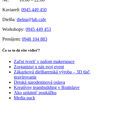
Kaviareň:
0945 449 450
Dielňa:
dielna@lab.cafe
Workshopy:
0945 449 453
Prenájom:
0948 104 883
Čo sa tu dá ešte vidieť?
Začni tvoriť v našom makerspace
Zorganizuj u nás svoj event
Zákazková dielňarenská výroba – 3D tlač,
gravírovanie
Detská narodeninová oslava
Kreatívny teambuilding v Bratislave
Ako uplatniť poukážku
Media pack
PARTNERI