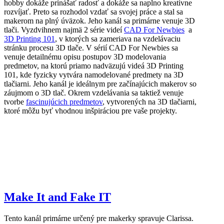
hobby dokáže prinášať radosť a dokáže sa naplno kreatívne
rozvíjať. Preto sa rozhodol vzdať sa svojej práce a stal sa
makerom na plný úväzok. Jeho kanál sa primárne venuje 3D
tlači. Vyzdvihnem najmä 2 série videí
CAD For Newbies
a
3D Printing 101
, v ktorých sa zameriava na vzdelávaciu
stránku procesu 3D tlače. V sérií CAD For Newbies sa
venuje detailnému opisu postupov 3D modelovania
predmetov, na ktorú priamo nadväzujú videá 3D Printing
101, kde fyzicky vytvára namodelované predmety na 3D
tlačiarni. Jeho kanál je ideálnym pre začínajúcich makerov so
záujmom o 3D tlač. Okrem vzdelávania sa taktiež venuje
tvorbe
fascinujúcich predmetov
, vytvorených na 3D tlačiarni,
ktoré môžu byť vhodnou inšpiráciou pre vaše projekty.
Make It and Fake IT
Tento kanál primárne určený pre makerky spravuje Clarissa.