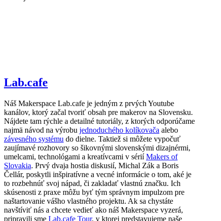
Lab.cafe
Náš Makerspace Lab.cafe je jedným z prvých Youtube
kanálov, ktorý začal tvoriť obsah pre makerov na Slovensku.
Nájdete tam rýchle a detailné tutoriály, z ktorých odporúčame
najmä návod na výrobu
jednoduchého kolíkovača
alebo
závesného systému
do dielne. Taktiež si môžete vypočuť
zaujímavé rozhovory so šikovnými slovenskými dizajnérmi,
umelcami, technológami a kreatívcami v sérií
Makers of
Slovakia
. Prvý dvaja hostia diskusií, Michal Zák a Boris
Čellár, poskytli inšpiratívne a vecné informácie o tom, aké je
to rozbehnúť svoj nápad, či zakladať vlastnú značku. Ich
skúsenosti z praxe môžu byť tým správnym impulzom pre
naštartovanie vášho vlastného projektu. Ak sa chystáte
navštíviť nás a chcete vedieť ako náš Makerspace vyzerá,
pripravili sme
Lab.cafe Tour
, v ktorej predstavujeme naše