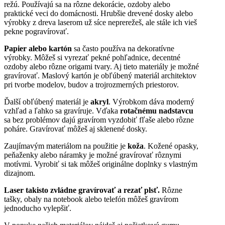
režú. Používajú sa na rôzne dekorácie, ozdoby alebo
praktické veci do domácnosti. Hrubšie drevené dosky alebo
výrobky z dreva laserom už síce neprerežeš, ale stále ich vieš
pekne pogravírovať.
Papier alebo kartón
sa často používa na dekoratívne
výrobky. Môžeš si vyrezať pekné pohľadnice, decentné
ozdoby alebo rôzne origami tvary. Aj tieto materiály je možné
gravírovať. Maslový kartón je obľúbený materiál architektov
pri tvorbe modelov, budov a trojrozmerných priestorov.
Ďalší obľúbený materiál je
akryl
. Výrobkom dáva moderný
vzhľad a ľahko sa gravíruje. Vďaka
rotačnému nadstavcu
sa bez problémov dajú gravírom vyzdobiť fľaše alebo rôzne
poháre. Gravírovať môžeš aj sklenené dosky.
Zaujímavým materiálom na použitie je
koža
. Kožené opasky,
peňaženky alebo náramky je možné gravírovať rôznymi
motívmi. Vyrobiť si tak môžeš originálne doplnky s vlastným
dizajnom.
Laser takisto zvládne gravírovať a rezať plsť.
Rôzne
tašky, obaly na notebook alebo telefón môžeš gravírom
jednoducho vylepšiť.