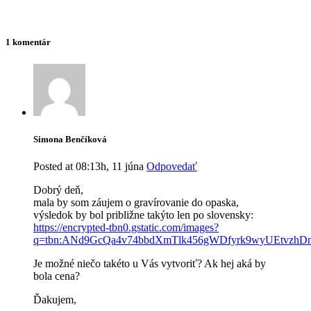
1 komentár
Simona Benčíková
Posted at 08:13h, 11 júna
Odpovedať
Dobrý deň,
mala by som záujem o gravírovanie do opaska,
výsledok by bol približne takýto len po slovensky:
https://encrypted-tbn0.gstatic.com/images?
q=tbn:ANd9GcQa4v74bbdXmTlk456gWDfyrk9wyUEtvzh
Je možné niečo takéto u Vás vytvoriť? Ak hej aká by
bola cena?
Ďakujem,