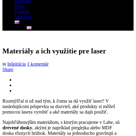
Program
Blog
Kontakt
Môj účet
Materiály a ich využitie pre laser
in
Inšpirácia
1 komentár
Share
Rozmýšľal si už nad tým, k čomu sa dá využiť laser? V
nasledujúcom príspevku sa dozvieš, aké produkty si môžeš
pomocou lasera vyrobiť a aké materiály sa dajú použiť.
Najobľúbenejším materiálom, s ktorým pracujeme v Labe, sú
drevené dosky
, akými je napríklad preglejka alebo MDF
doska rôznych hrúbok. Materiály sa jednoducho gravírujú a