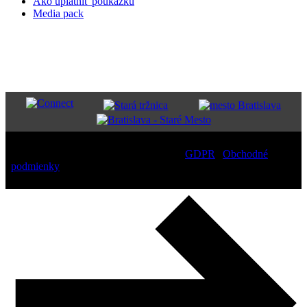
Ako uplatniť poukážku
Media pack
PARTNERI
Copyright
2026 – All Rights Reserved |
GDPR
|
Obchodné
podmienky