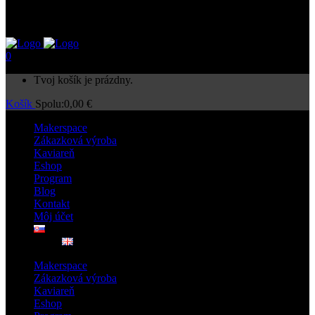
0
Tvoj košík je prázdny.
Košík
Spolu:
0,00
€
Makerspace
Zákazková výroba
Kaviareň
Eshop
Program
Blog
Kontakt
Môj účet
Makerspace
Zákazková výroba
Kaviareň
Eshop