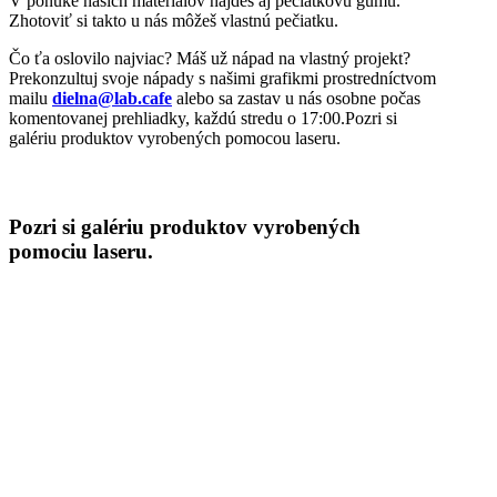
V ponuke našich materiálov nájdeš aj pečiatkovú gumu.
Zhotoviť si takto u nás môžeš vlastnú pečiatku.
Čo ťa oslovilo najviac? Máš už nápad na vlastný projekt?
Prekonzultuj svoje nápady s našimi grafikmi prostredníctvom
mailu
dielna@lab.cafe
alebo sa zastav u nás osobne počas
komentovanej prehliadky, každú stredu o 17:00.Pozri si
galériu produktov vyrobených pomocou laseru.
Pozri si galériu produktov vyrobených
pomociu laseru.