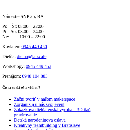
Námestie SNP 25, BA
Po – Št: 08:00 – 22:00
Pi – So: 08:00 – 24:00
Ne: 10:00 – 22:00
Kaviareň:
0945 449 450
Dielňa:
dielna@lab.cafe
Workshopy:
0945 449 453
Prenájom:
0948 104 883
Čo sa tu dá ešte vidieť?
Začni tvoriť v našom makerspace
Zorganizuj u nás svoj event
Zákazková dielňarenská výroba – 3D tlač,
gravírovanie
Detská narodeninová oslava
Kreatívny teambuilding v Bratislave