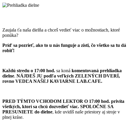
Zaujala ťa naša dielňa a chceš vedieť viac o možnostiach, ktoré
ponúka?
Príď sa pozrieť, ako to u nás funguje a zisti, čo všetko sa tu dá
robiť!
Každú stredu o 17:00 hod.
sa koná
komentovaná prehliadka
dielne
.
NÁJDEŠ JU podľa veľkých ZELENÝCH DVERÍ,
rovno VEDĽA NAŠEJ KAVIARNE LAB.CAFE
.
PRED TÝMTO VCHODOM LEKTOR O 17:00 hod. privíta
všetkých, ktorí sa chcú dozvedieť viac. SPOLOČNE SA
PRESUNIETE do dielne
, kde uvidíš naše priestory aj stroje v
plnej kráse.