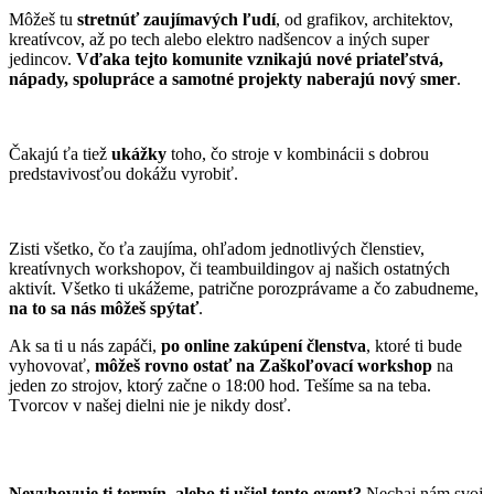
Môžeš tu
stretnúť zaujímavých ľudí
, od grafikov, architektov,
kreatívcov, až po tech alebo elektro nadšencov a iných super
jedincov.
Vďaka tejto komunite vznikajú nové priateľstvá,
nápady, spolupráce a samotné projekty naberajú nový smer
.
Čakajú ťa tiež
ukážky
toho, čo stroje v kombinácii s dobrou
predstavivosťou dokážu vyrobiť.
Zisti všetko, čo ťa zaujíma, ohľadom jednotlivých členstiev,
kreatívnych workshopov, či teambuildingov aj našich ostatných
aktivít. Všetko ti ukážeme, patrične porozprávame a čo zabudneme,
na to sa nás môžeš spýtať
.
Ak sa ti u nás zapáči,
po online zakúpení členstva
, ktoré ti bude
vyhovovať,
môžeš rovno ostať na Zaškoľovací workshop
na
jeden zo strojov, ktorý začne o 18:00 hod. Tešíme sa na teba.
Tvorcov v našej dielni nie je nikdy dosť.
Chcem vlastné podujatie na mieru
Nevyhovuje ti termín, alebo ti ušiel tento event?
Nechaj nám svoj