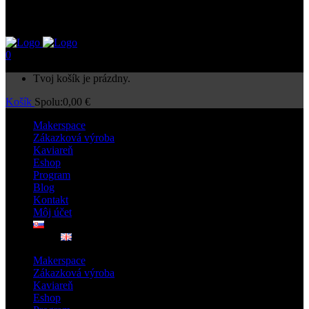
0
Tvoj košík je prázdny.
Košík
Spolu:
0,00
€
Makerspace
Zákazková výroba
Kaviareň
Eshop
Program
Blog
Kontakt
Môj účet
Makerspace
Zákazková výroba
Kaviareň
Eshop