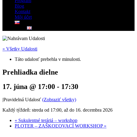
Program
Blog
Kontakt
Môj účet
« Všetky Udalosti
Táto udalosť prebehla v minulosti.
Prehliadka dielne
17. júna @ 17:00
-
17:30
|
Pravidelná Udalosť
(Zobraziť všetky)
Každý týždeň: streda od 17:00, až do 16. decembra 2026
«
Sukulentné teráriá – workshop
PLOTER – ZAŠKOĽOVACÍ WORKSHOP
»