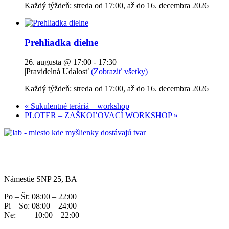
Každý týždeň: streda od 17:00, až do 16. decembra 2026
Prehliadka dielne
26. augusta @ 17:00
-
17:30
|
Pravidelná Udalosť
(Zobraziť všetky)
Každý týždeň: streda od 17:00, až do 16. decembra 2026
«
Sukulentné teráriá – workshop
PLOTER – ZAŠKOĽOVACÍ WORKSHOP
»
Námestie SNP 25, BA
Po – Št: 08:00 – 22:00
Pi – So: 08:00 – 24:00
Ne: 10:00 – 22:00