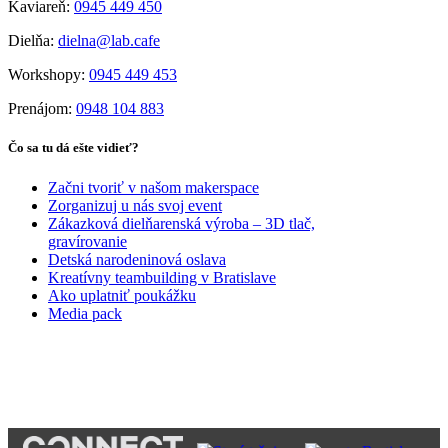
Kaviareň:
0945 449 450
Dielňa:
dielna@lab.cafe
Workshopy:
0945 449 453
Prenájom:
0948 104 883
Čo sa tu dá ešte vidieť?
Začni tvoriť v našom makerspace
Zorganizuj u nás svoj event
Zákazková dielňarenská výroba – 3D tlač,
gravírovanie
Detská narodeninová oslava
Kreatívny teambuilding v Bratislave
Ako uplatniť poukážku
Media pack
PARTNERI