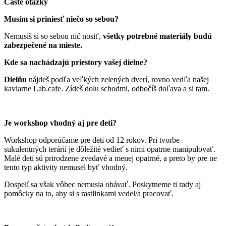
Časté otázky
Musím si priniesť niečo so sebou?
Nemusíš si so sebou nič nosiť,
v
šetky potrebné materiály budú
zabezpečené na mieste.
Kde sa nachádzajú priestory vašej dielne?
Dielňu
nájdeš podľa veľkých zelených dverí, rovno vedľa našej
kaviarne Lab.cafe. Zídeš dolu schodmi, odbočíš doľava a si tam.
Je workshop vhodný aj pre deti?
Workshop odporúčame pre deti od 12 rokov. Pri tvorbe
sukulentných terárií je dôležité vedieť s nimi opatrne manipulovať.
Malé deti sú prirodzene zvedavé a menej opatrné, a preto by pre ne
tento typ aktivity nemusel byť vhodný.
Dospelí sa však vôbec nemusia obávať. Poskytneme ti rady aj
pomôcky na to, aby si s rastlinkami vedel/a pracovať.