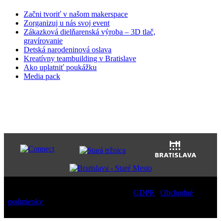
Začni tvoriť v našom makerspace
Zorganizuj u nás svoj event
Zákazková dielňarenská výroba – 3D tlač,
gravírovanie
Detská narodeninová oslava
Kreatívny teambuilding v Bratislave
Ako uplatniť poukážku
Media pack
PARTNERI
Copyright
2026 – All Rights Reserved |
GDPR
|
Obchodné
podmienky