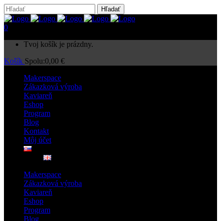
0
Tvoj košík je prázdny.
Košík
Spolu:
0,00
€
Makerspace
Zákazková výroba
Kaviareň
Eshop
Program
Blog
Kontakt
Môj účet
Makerspace
Zákazková výroba
Kaviareň
Eshop
Program
Blog