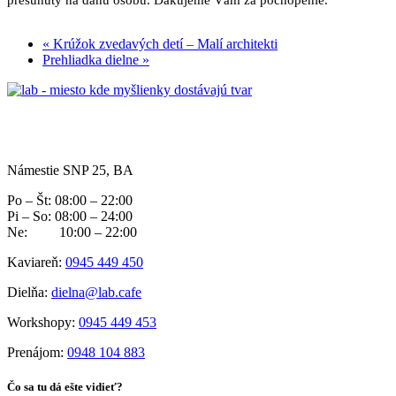
«
Krúžok zvedavých detí – Malí architekti
Prehliadka dielne
»
Námestie SNP 25, BA
Po – Št: 08:00 – 22:00
Pi – So: 08:00 – 24:00
Ne: 10:00 – 22:00
Kaviareň:
0945 449 450
Dielňa:
dielna@lab.cafe
Workshopy:
0945 449 453
Prenájom:
0948 104 883
Čo sa tu dá ešte vidieť?