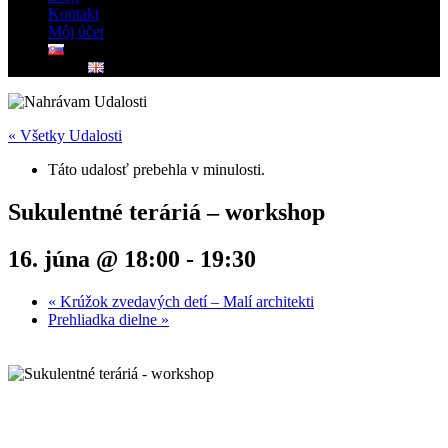
Kontakt
Môj účet
« Všetky Udalosti
Táto udalosť prebehla v minulosti.
Sukulentné teráriá – workshop
16. júna @ 18:00
-
19:30
«
Krúžok zvedavých detí – Malí architekti
Prehliadka dielne
»