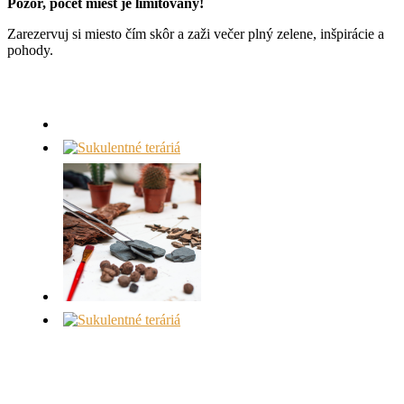
Pozor, počet miest je limitovaný!
Zarezervuj si miesto čím skôr a zaži večer plný zelene, inšpirácie a
pohody.
Kúpiť lístky
Chcem vlastné podujatie na mieru