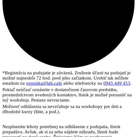
*Registrácia na podujatie je záväzná. Zrušenie účasti na podujatí je
možné najneskôr 72 hod. pred jeho začiatkom. Urobiť tak môžete
emailom na
veronika@lab.cafe
alebo telefonicky na
0945 449 453
.
Pokiaľ neúčasť oznámite v dostatočnom časovom predstihu,
prostredníctvom uvedených kontaktov, lístok je možné presunúť na
iný workshop. Peniaze nevraciame.
Možnosť odhlásenia sa nevzťahuje sa na workshopy pre deti a
dlhodobé kurzy (šitie, a pod.).
Nesplnením lehoty potrebnej na odhlásenie z podujatia, lístok
prepadáva. Avšak, ak si za seba nájdete náhradu, lístok bude
presunutý na danú osobu. Ďakujeme Vám za pochopenie.