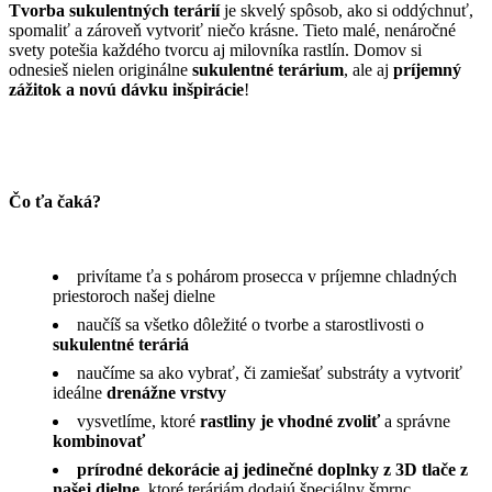
Tvorba sukulentných terárií
je skvelý spôsob, ako si oddýchnuť,
spomaliť a zároveň vytvoriť niečo krásne. Tieto malé, nenáročné
svety potešia každého tvorcu aj milovníka rastlín. Domov si
odnesieš nielen originálne
sukulentné terárium
, ale aj
príjemný
zážitok a novú dávku inšpirácie
!
Čo ťa čaká?
privítame ťa s pohárom prosecca v príjemne chladných
priestoroch našej dielne
naučíš sa všetko dôležité o tvorbe a starostlivosti o
sukulentné teráriá
naučíme sa ako vybrať, či zamiešať substráty a vytvoriť
ideálne
drenážne vrstvy
vysvetlíme, ktoré
rastliny je vhodné zvoliť
a správne
kombinovať
prírodné dekorácie aj jedinečné doplnky z 3D tlače z
našej dielne
, ktoré teráriám dodajú špeciálny šmrnc