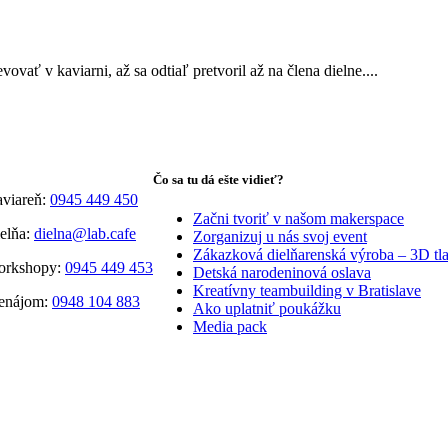
vať v kaviarni, až sa odtiaľ pretvoril až na člena dielne....
Čo sa tu dá ešte vidieť?
viareň:
0945 449 450
Začni tvoriť v našom makerspace
elňa:
dielna@lab.cafe
Zorganizuj u nás svoj event
Zákazková dielňarenská výroba – 3D tla
orkshopy:
0945 449 453
Detská narodeninová oslava
Kreatívny teambuilding v Bratislave
enájom:
0948 104 883
Ako uplatniť poukážku
Media pack