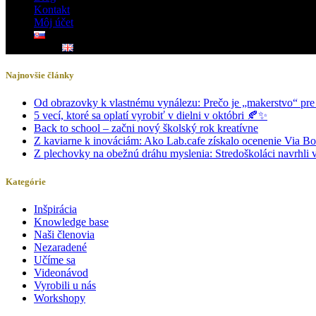
Kontakt
Môj účet
Najnovšie články
Od obrazovky k vlastnému vynálezu: Prečo je „makerstvo“ pr
5 vecí, ktoré sa oplatí vyrobiť v dielni v októbri 🍂✨
Back to school – začni nový školský rok kreatívne
Z kaviarne k inováciám: Ako Lab.cafe získalo ocenenie Via B
Z plechovky na obežnú dráhu myslenia: Stredoškoláci navrhli v n
Kategórie
Inšpirácia
Knowledge base
Naši členovia
Nezaradené
Učíme sa
Videonávod
Vyrobili u nás
Workshopy