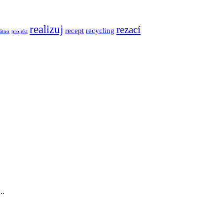
realizuj
rezací
recept
recycling
átno
projekt
..