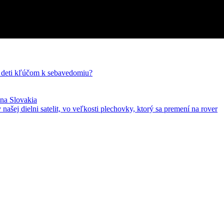
e deti kľúčom k sebavedomiu?
ona Slovakia
ašej dielni satelit, vo veľkosti plechovky, ktorý sa premení na rover