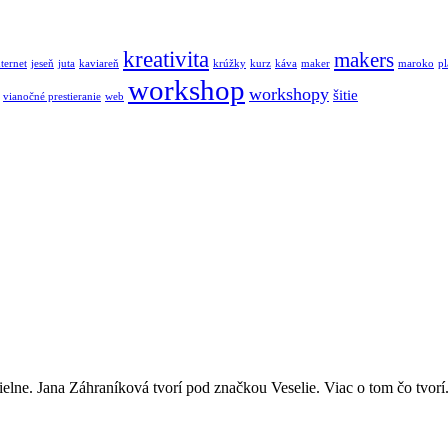
kreativita
makers
nternet
jeseň
juta
kaviareň
krúžky
kurz
káva
maker
maroko
pl
workshop
workshopy
šitie
vianočné prestieranie
web
elne. Jana Záhraníková tvorí pod značkou Veselie. Viac o tom čo tvorí.