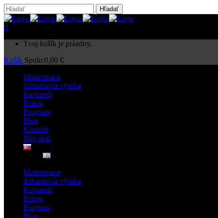
0
Tvoj košík je prázdny.
Košík
Spolu:
0,00
€
Makerspace
Zákazková výroba
Kaviareň
Eshop
Program
Blog
Kontakt
Môj účet
Makerspace
Zákazková výroba
Kaviareň
Eshop
Program
Blog