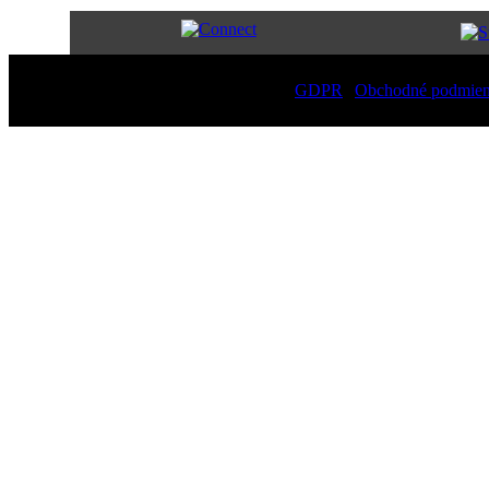
Copyright
2026 – All Rights Reserved |
GDPR
|
Obchodné podmie