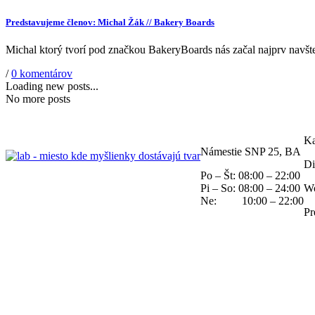
Predstavujeme členov: Michal Žák // Bakery Boards
Michal ktorý tvorí pod značkou BakeryBoards nás začal najprv navštevo
/
0 komentárov
Loading new posts...
No more posts
Ka
Námestie SNP 25, BA
Di
Po – Št: 08:00 – 22:00
Pi – So: 08:00 – 24:00
W
Ne: 10:00 – 22:00
Pr
PARTNERI