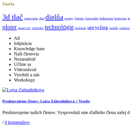
Značky
3d tlač
dielňa
cestovanie
deti
eventy
fotenie
fotografie
halloween
heatpress
i
ploter
technológie
upcycling
smart city
technika
terárium
veselie
vianoce
All
Inšpirácia
Knowledge base
Naši členovia
Nezaradené
Učíme sa
Videonávod
Vyrobili u nás
Workshopy
Predstavujeme členov: Lujza Záhradníková // Veselie
Predstavujeme našich členov. Vyspovedali sme ďalšieho člena našej di
/
0 komentárov